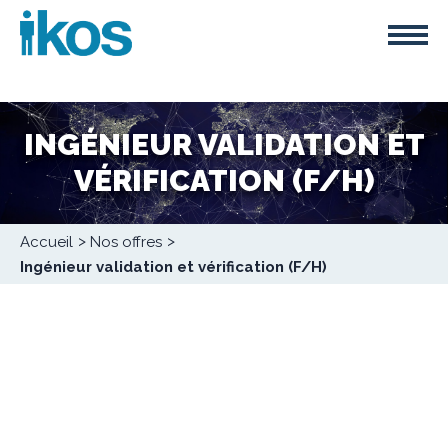
Aller
Panneau de gestion des cookies
au
contenu
principal
INGÉNIEUR VALIDATION ET
VÉRIFICATION (F/H)
Fil
Accueil
Nos offres
d'Ariane
Ingénieur validation et vérification (F/H)