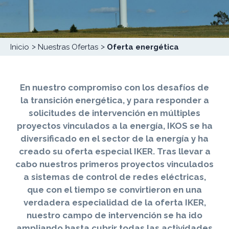
Sobrescribir
Inicio
Nuestras Ofertas
Oferta energética
enlaces
de
ayuda
En nuestro compromiso con los desafíos de
a
la transición energética, y para responder a
la
solicitudes de intervención en múltiples
navegación
proyectos vinculados a la energía, IKOS se ha
diversificado en el sector de la energía y ha
creado su oferta especial IKER. Tras llevar a
cabo nuestros primeros proyectos vinculados
a sistemas de control de redes eléctricas,
que con el tiempo se convirtieron en una
verdadera especialidad de la oferta IKER,
nuestro campo de intervención se ha ido
ampliando hasta cubrir todas las actividades