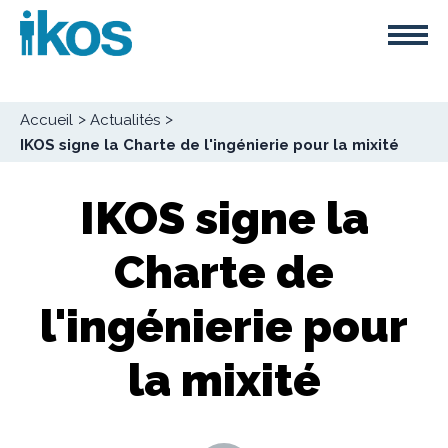
Aller
Panneau de gestion des cookies
au
contenu
principal
Fil
Accueil
Actualités
d'Ariane
IKOS signe la Charte de l'ingénierie pour la mixité
IKOS signe la
Charte de
l'ingénierie pour
la mixité