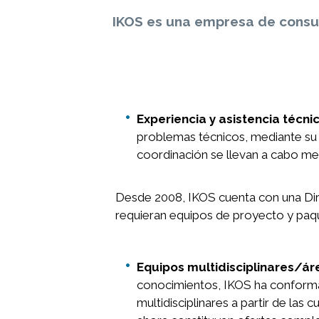
de
ayuda
IKOS es una empresa de consult
a
la
navegación
Experiencia y asistencia técni
problemas técnicos, mediante su i
coordinación se llevan a cabo me
Desde 2008, IKOS cuenta con una Dir
requieran equipos de proyecto y paq
Equipos multidisciplinares/á
conocimientos, IKOS ha conformado
multidisciplinares a partir de las