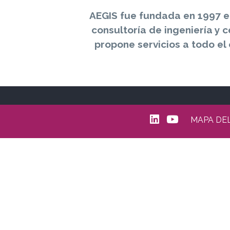
de
ayuda
AEGIS fue fundada en 1997 e
a
consultoría de ingeniería y 
la
propone servicios a todo el 
navegación
MAPA DEL