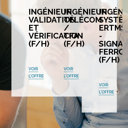
INGÉNIEUR
INGÉNIEUR
INGÉNI
VALIDATION
TÉLÉCOM
SYSTÈ
ET
/
ERTMS
VÉRIFICATION
CFA
-
(F/H)
(F/H)
SIGNAL
FERROV
(F/H)
VOIR
VOIR
L'OFFRE
L'OFFRE
VOIR
L'OFFRE