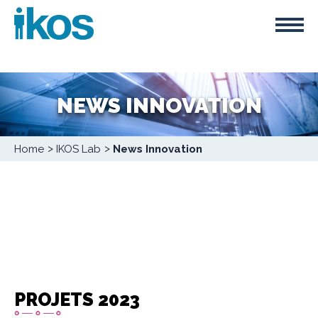
Skip
Cookies management panel
to
main
content
NEWS INNOVATION
Breadcrumb
Home
IKOS Lab
News Innovation
PROJETS 2023