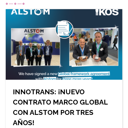
Imagen
Imagen
Imagen
Imagen
Média
Imagen
20años
1800+
33
15
oficinas en el mundo
de experiencia
ingenieros
países
INNOTRANS: ¡NUEVO
CONTRATO MARCO GLOBAL
CON ALSTOM POR TRES
AÑOS!